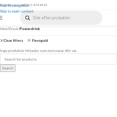
Kontakta oss: +46(0)11-474 44 41
Skip to navigation
Skip to main content
Hem
/
Dryck
/
Powerdrink
Clear filters
Flevogold
Inga produkter hittades som motsvarar ditt val.
Search