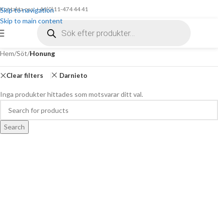
Kontakta oss: +46(0)11-474 44 41
Skip to navigation
Skip to main content
Hem
/
Söt
/
Honung
Clear filters
Darnieto
Inga produkter hittades som motsvarar ditt val.
Search