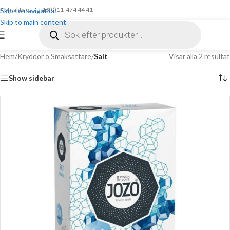
Kontakta oss: +46(0)11-474 44 41
Skip to navigation
Skip to main content
Hem
/
Kryddor o Smaksättare
/
Salt
Visar alla 2 resultat
Show sidebar