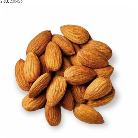
SKU:
200456