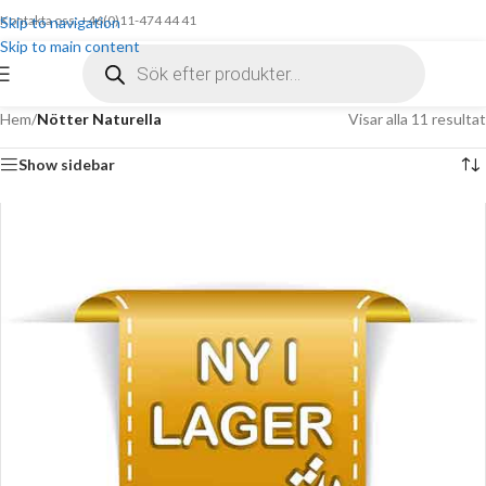
Kontakta oss: +46(0)11-474 44 41
Skip to navigation
Skip to main content
Hem
/
Nötter Naturella
Visar alla 11 resultat
Show sidebar