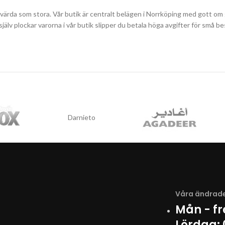
svärda som stora. Vår butik är centralt belägen i Norrköping med gott om g
du själv plockar varorna i vår butik slipper du betala höga avgifter för sm
Darnieto
Våra ändrade
Mån - f
Lördag: