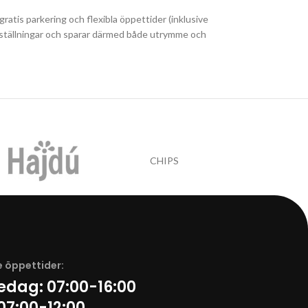
ratis parkering och flexibla öppettider (inklusive
å beställningar och sparar därmed både utrymme och
CHIPS
 öppettider:
redag:
07:00-16:00
07:00-12:00