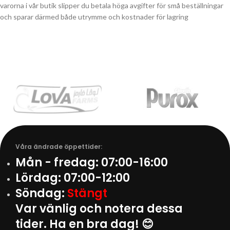
varorna i vår butik slipper du betala höga avgifter för små beställningar
och sparar därmed både utrymme och kostnader för lagring
Våra ändrade öppettider:
Mån - fredag:
07:00-16:00
Lördag:
07:00-12:00
Söndag:
Stängt
Var vänlig och notera dessa
tider. Ha en bra dag! 😊