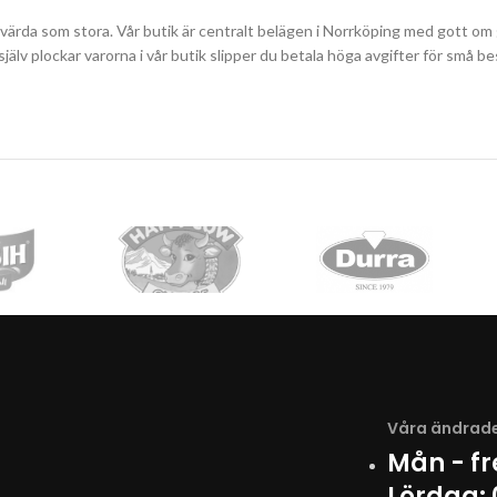
svärda som stora. Vår butik är centralt belägen i Norrköping med gott om g
du själv plockar varorna i vår butik slipper du betala höga avgifter för sm
Våra ändrade
Mån - f
Lördag: