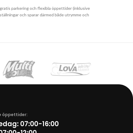
ratis parkering och flexibla öppettider (inklusive
å beställningar och sparar därmed både utrymme och
 öppettider:
redag:
07:00-16:00
07:00-12:00