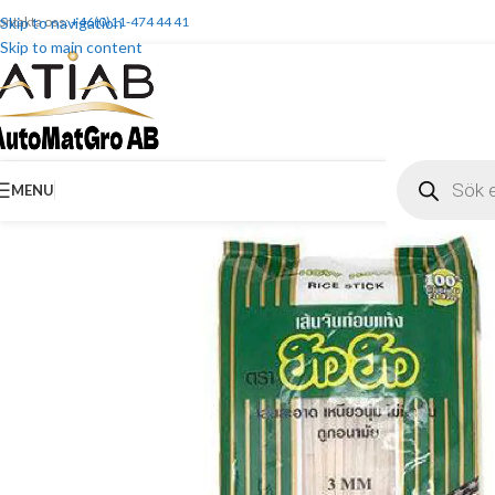
ontakta oss:
Skip to navigation
+46(0)11-474 44 41
Skip to main content
MENU