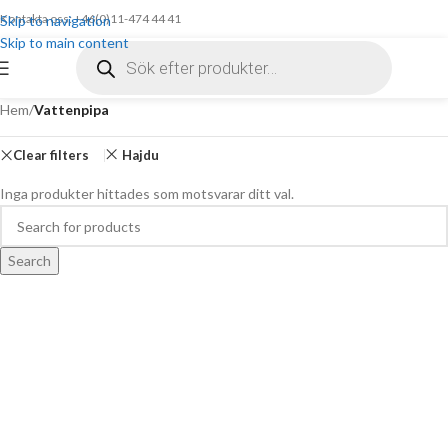
Kontakta oss: +46(0)11-474 44 41
Skip to navigation
Skip to main content
Hem
/
Vattenpipa
Clear filters
Hajdu
Inga produkter hittades som motsvarar ditt val.
Search