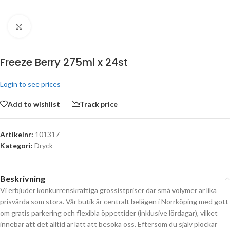
Click to enlarge
Freeze Berry 275ml x 24st
Login to see prices
Add to wishlist
Track price
Artikelnr:
101317
Kategori:
Dryck
Beskrivning
Vi erbjuder konkurrenskraftiga grossistpriser där små volymer är lika
prisvärda som stora. Vår butik är centralt belägen i Norrköping med gott
om gratis parkering och flexibla öppettider (inklusive lördagar), vilket
innebär att det alltid är lätt att besöka oss. Eftersom du själv plockar