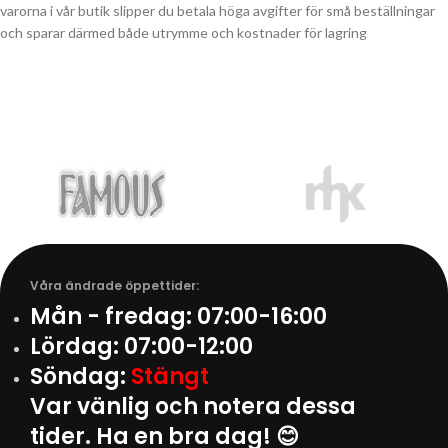
varorna i vår butik slipper du betala höga avgifter för små beställningar
och sparar därmed både utrymme och kostnader för lagring
Våra ändrade öppettider:
Mån - fredag:
07:00-16:00
Lördag:
07:00-12:00
Söndag:
Stängt
Var vänlig och notera dessa
tider. Ha en bra dag! 😊