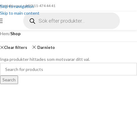
Kontakta oss: +46(0)11-474 44 41
Skip to navigation
Skip to main content
Hem
/
Shop
Clear filters
Darnieto
Inga produkter hittades som motsvarar ditt val.
Search