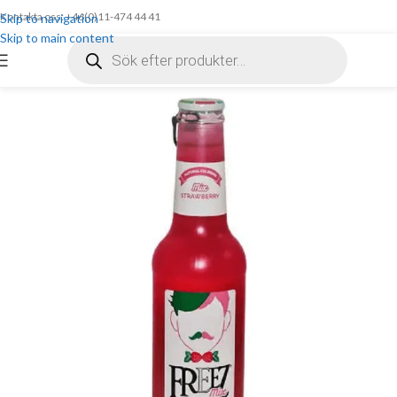
Kontakta oss: +46(0)11-474 44 41
Skip to navigation
Skip to main content