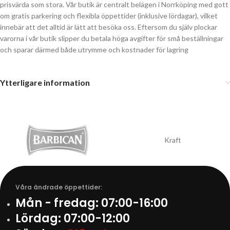
prisvärda som stora. Vår butik är centralt belägen i Norrköping med gott
om gratis parkering och flexibla öppettider (inklusive lördagar), vilket
innebär att det alltid är lätt att besöka oss. Eftersom du själv plockar
varorna i vår butik slipper du betala höga avgifter för små beställningar
och sparar därmed både utrymme och kostnader för lagring
Ytterligare information
Kraft
Våra ändrade öppettider:
Mån - fredag:
07:00-16:00
Lördag:
07:00-12:00