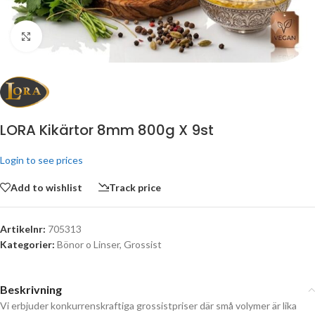
Click to enlarge
LORA Kikärtor 8mm 800g X 9st
Login to see prices
Add to wishlist
Track price
Artikelnr:
705313
Kategorier:
Bönor o Linser
,
Grossist
Beskrivning
Vi erbjuder konkurrenskraftiga grossistpriser där små volymer är lika