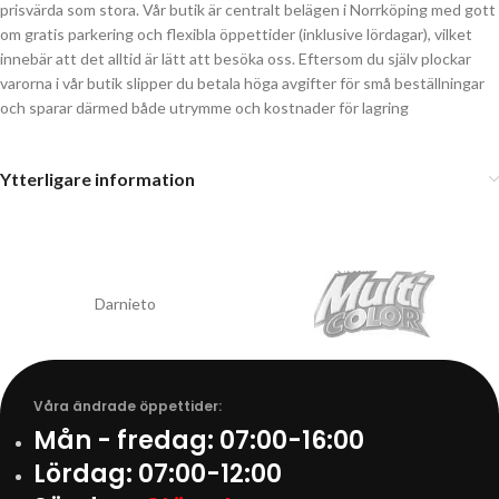
prisvärda som stora. Vår butik är centralt belägen i Norrköping med gott
om gratis parkering och flexibla öppettider (inklusive lördagar), vilket
innebär att det alltid är lätt att besöka oss. Eftersom du själv plockar
varorna i vår butik slipper du betala höga avgifter för små beställningar
och sparar därmed både utrymme och kostnader för lagring
Ytterligare information
Darnieto
Våra ändrade öppettider:
Mån - fredag:
07:00-16:00
Lördag:
07:00-12:00