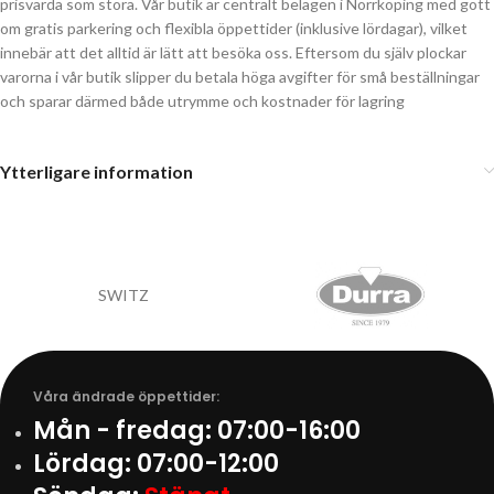
prisvärda som stora. Vår butik är centralt belägen i Norrköping med gott
om gratis parkering och flexibla öppettider (inklusive lördagar), vilket
innebär att det alltid är lätt att besöka oss. Eftersom du själv plockar
varorna i vår butik slipper du betala höga avgifter för små beställningar
och sparar därmed både utrymme och kostnader för lagring
Ytterligare information
SWITZ
Våra ändrade öppettider:
Mån - fredag:
07:00-16:00
Lördag:
07:00-12:00