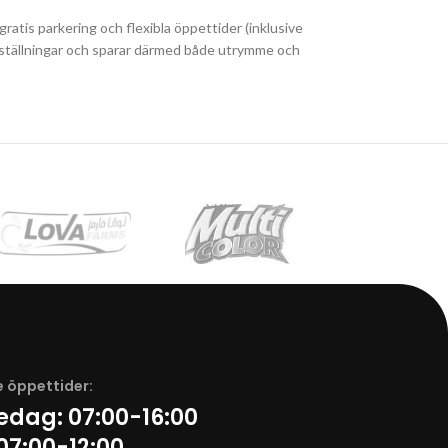
ratis parkering och flexibla öppettider (inklusive
å beställningar och sparar därmed både utrymme och
 öppettider:
redag:
07:00-16:00
07:00-12:00