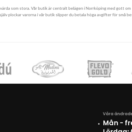
svärda som stora. Vår butik är centralt belägen i Norrköping med gott om g
du själv plockar varorna i vår butik slipper du betala höga avgifter för sm
Våra ändrade
Mån - f
Lördag: