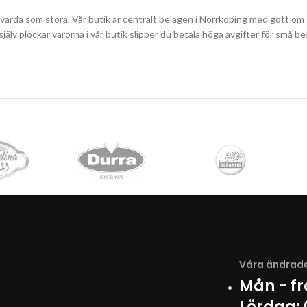
svärda som stora. Vår butik är centralt belägen i Norrköping med gott om g
du själv plockar varorna i vår butik slipper du betala höga avgifter för sm
Våra ändrade
Mån - f
Lördag: