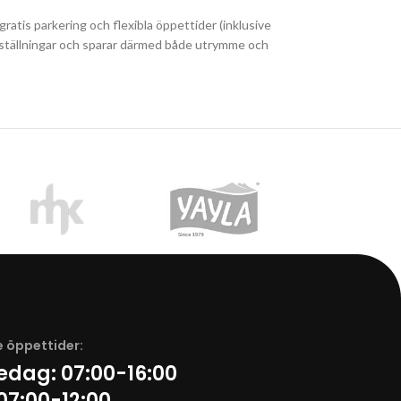
ratis parkering och flexibla öppettider (inklusive
å beställningar och sparar därmed både utrymme och
CHIPS
 öppettider:
redag:
07:00-16:00
07:00-12:00