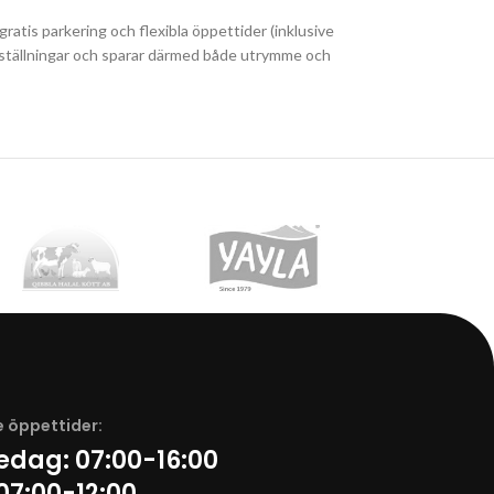
ratis parkering och flexibla öppettider (inklusive
å beställningar och sparar därmed både utrymme och
 öppettider:
redag:
07:00-16:00
07:00-12:00