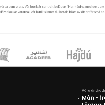
svärda som stora. Vår butik är centralt belägen i Norrköping med gott om g
du själv plockar varorna i vår butik slipper du betala höga avgifter för sm
Våra ändrade
Mån - f
Lördag: