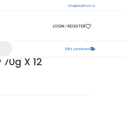
info@atiabfood.se
LOGIN / REGISTER
Vårt sortiment
 70g X 12