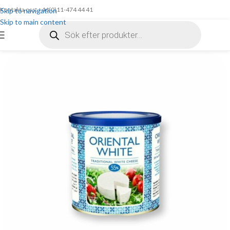
Kontakta oss: +46(0)11-474 44 41
Skip to navigation
Skip to main content