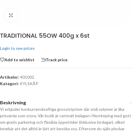
Click to enlarge
TRADITIONAL 55OW 400g x 6st
Login to see prices
Add to wishlist
Track price
Artikelnr:
401002
Kategori:
KYLSKÅP
Beskrivning
Vi erbjuder konkurrenskraftiga grossistpriser där små volymer är lika
prisvärda som stora. Vår butik är centralt belägen i Norrköping med gott
om gratis parkering och flexibla öppettider (inklusive lördagar), vilket
innebär att det alltid är lätt att besöka oss. Eftersom du själv plockar