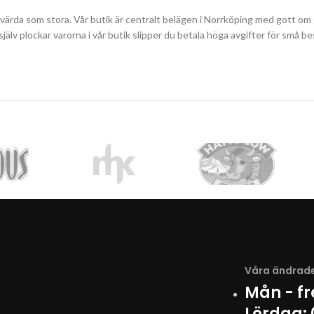
svärda som stora. Vår butik är centralt belägen i Norrköping med gott om g
du själv plockar varorna i vår butik slipper du betala höga avgifter för sm
Våra ändrade
Mån - f
Lördag: