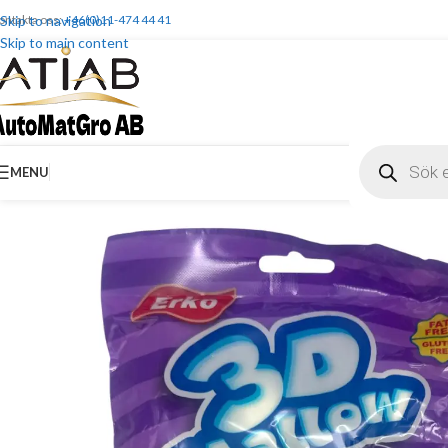
ontakta oss:
Skip to navigation
+46(0)11-474 44 41
Skip to main content
MENU