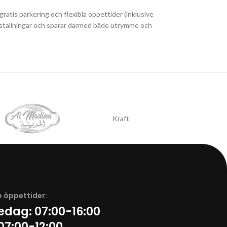
ratis parkering och flexibla öppettider (inklusive
å beställningar och sparar därmed både utrymme och
Kraft
 öppettider:
redag:
07:00-16:00
07:00-12:00